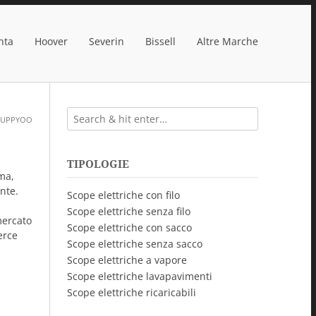
nta
Hoover
Severin
Bissell
Altre Marche
 PUPPYOO
TIPOLOGIE
ma,
nte.
Scope elettriche con filo
Scope elettriche senza filo
mercato
Scope elettriche con sacco
erce
Scope elettriche senza sacco
Scope elettriche a vapore
Scope elettriche lavapavimenti
Scope elettriche ricaricabili