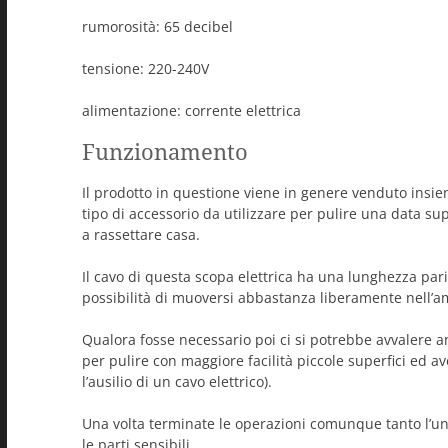
rumorosità: 65 decibel
tensione: 220-240V
alimentazione: corrente elettrica
Funzionamento
Il prodotto in questione viene in genere venduto insie
tipo di accessorio da utilizzare per pulire una data supe
a rassettare casa.
Il cavo di questa scopa elettrica ha una lunghezza pari
possibilità di muoversi abbastanza liberamente nell’a
Qualora fosse necessario poi ci si potrebbe avvalere an
per pulire con maggiore facilità piccole superfici ed a
l’ausilio di un cavo elettrico).
Una volta terminate le operazioni comunque tanto l’uno
le parti sensibili.