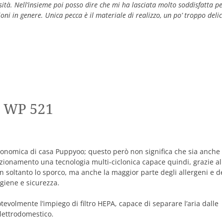
sità. Nell’insieme poi posso dire che mi ha lasciata molto soddisfatta p
ni in genere. Unica pecca è il materiale di realizzo, un po’ troppo deli
o WP 521
conomica di casa Puppyoo; questo però non significa che sia anche 
funzionamento una tecnologia multi-ciclonica capace quindi, grazie al
n soltanto lo sporco, ma anche la maggior parte degli allergeni e d
igiene e sicurezza.
tevolmente l’impiego di filtro HEPA, capace di separare l’aria dalle
lettrodomestico.