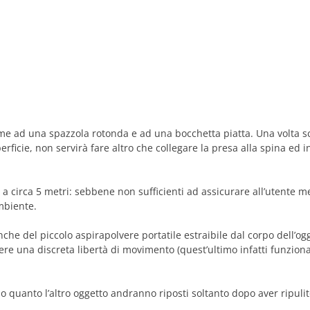
me ad una spazzola rotonda e ad una bocchetta piatta. Una volta sce
rficie, non servirà fare altro che collegare la presa alla spina ed i
 a circa 5 metri: sebbene non sufficienti ad assicurare all’utente m
mbiente.
che del piccolo aspirapolvere portatile estraibile dal corpo dell’og
vere una discreta libertà di movimento (quest’ultimo infatti funzion
 quanto l’altro oggetto andranno riposti soltanto dopo aver ripulit