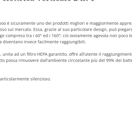
pyoo è sicuramente uno dei prodotti migliori e maggiormente appre
sso sul mercato. Essa, grazie al suo particolare design, può piegars
nge compreso tra i 60° ed i 160°; ciò ovviamente agevola non poco l
sa diventano invece facilmente raggiungibili.
 unita ad un filtro HEPA garantito, offre all’utente il raggiungiment
dotto possa rimuovere dall’ambiente circostante più del 99% dei batte
particolarmente silenzioso.