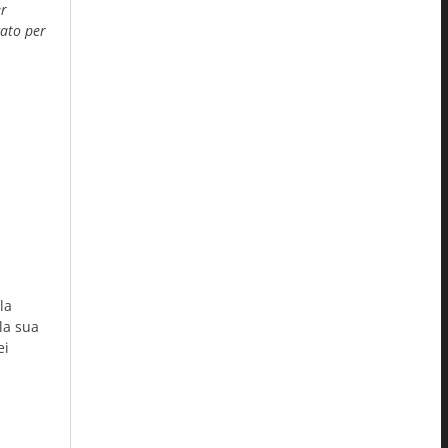
er
cato per
la
la sua
ei