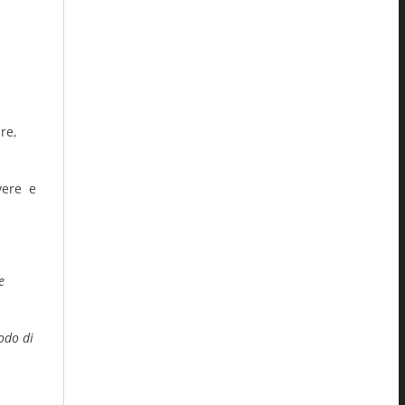
re,
vere e
e
odo di