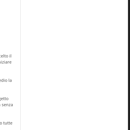
lto il
niziare
edio la
getto
a senza
o tutte