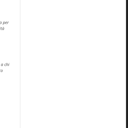
na per
ità
 a chi
to