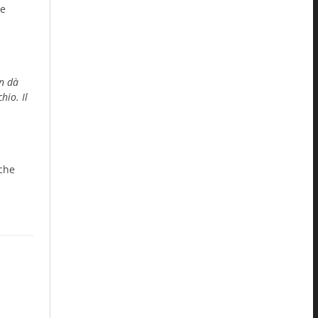
he
on dà
hio. Il
 che