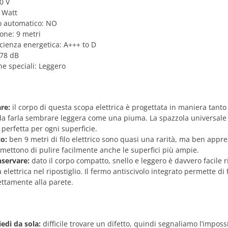
0 V
 Watt
 automatico: NO
ione: 9 metri
icienza energetica: A+++ to D
 78 dB
he speciali: Leggero
are:
il corpo di questa scopa elettrica è progettata in maniera tanto
 da farla sembrare leggera come una piuma. La spazzola universale 
e perfetta per ogni superficie.
co:
ben 9 metri di filo elettrico sono quasi una rarità, ma ben appr
rmettono di pulire facilmente anche le superfici più ampie.
nservare:
dato il corpo compatto, snello e leggero è davvero facile r
elettrica nel ripostiglio. Il fermo antiscivolo integrato permette di 
ettamente alla parete.
iedi da sola:
difficile trovare un difetto, quindi segnaliamo l’impossi