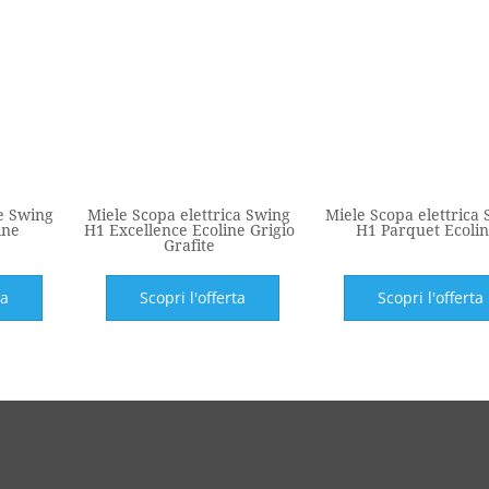
le Swing
Miele Scopa elettrica Swing
Miele Scopa elettrica
ine
H1 Excellence Ecoline Grigio
H1 Parquet Ecoli
Grafite
ta
Scopri l'offerta
Scopri l'offerta