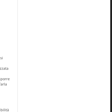
si
ezzata
iporre
farla
bilità