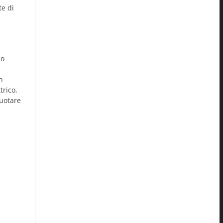
te di
co
n
trico,
ruotare