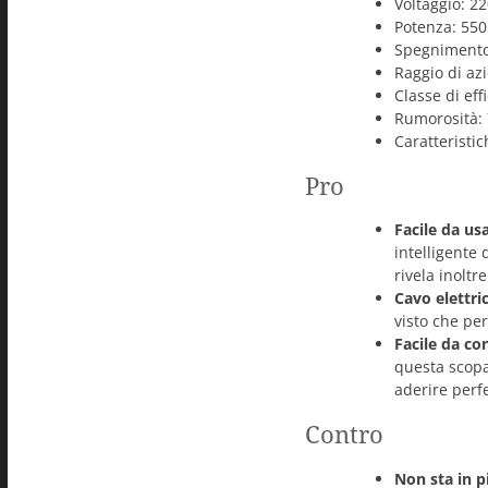
Voltaggio: 22
Potenza: 550
Spegnimento
Raggio di az
Classe di eff
Rumorosità:
Caratteristic
Pro
Facile da us
intelligente
rivela inoltr
Cavo elettri
visto che pe
Facile da co
questa scopa 
aderire perf
Contro
Non sta in p