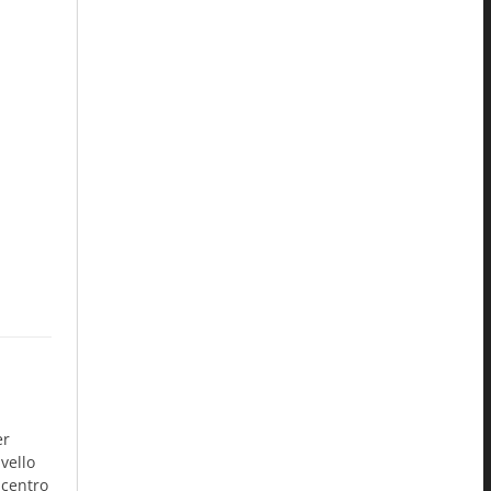
er
vello
ricentro