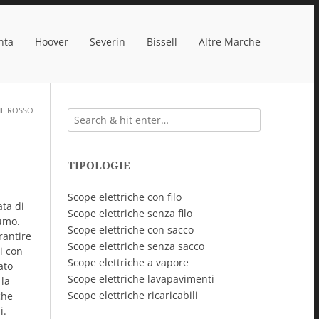
nta
Hoover
Severin
Bissell
Altre Marche
NE ROSSO
TIPOLOGIE
Scope elettriche con filo
ta di
Scope elettriche senza filo
sumo.
Scope elettriche con sacco
rantire
Scope elettriche senza sacco
ri con
Scope elettriche a vapore
ato
Scope elettriche lavapavimenti
 la
Scope elettriche ricaricabili
che
i.