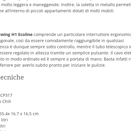
è molto leggera e maneggevole. Inoltre, la soletta in metallo permet
e all’interno di piccoli appartamenti dotati di molti mobili.
Swing H1 Ecoline
comprende un particolare interruttore ergonomi
agonale, così da essere comodamente raggiungibile in qualsiasi
tenza è dunque sempre sotto controllo, mentre il tubo telescopico i
essere regolato in altezza tramite un semplice pulsante. Il cavo elet
ato in modo ordinato ed è sempre a portata di mano. Basta infatti 
nferiore per averlo subito pronto per iniziare le pulizie.
tecniche
e
ACP317
 Chili
55.4x 16.7 x 16,5 cm
litri
itri