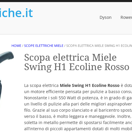
iche.it
Dyson
Rowe
HOME
/
SCOPE ELETTRICHE MIELE
/ SCOPA ELETTRICA MIELE SWING H1 ECOLI
Scopa elettrica Miele
Swing H1 Ecoline Rosso
La scopa elettrica
Miele Swing H1 Ecoline Rosso
è dota
un motore efficiente pensata per pulizie a basso con
Nonostante i soli 550 Watt di potenza, è in grado di ga
un livello di pulizie alla pari delle migliori aspirapolve
filo. Grazie al suo corpo slanciato e al baricentro spost
verso il basso, è molto leggera e maneggevole. Inoltre,
soletta in metallo permette di spostarsi facilmente an
all’interno di piccoli appartamenti dotati di molti mobil