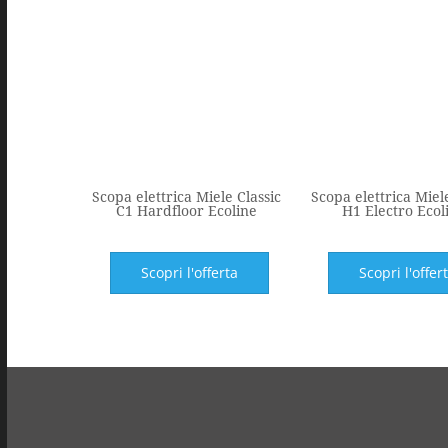
Scopa elettrica Miele Classic
Scopa elettrica Mie
C1 Hardfloor Ecoline
H1 Electro Ecol
Scopri l'offerta
Scopri l'offer